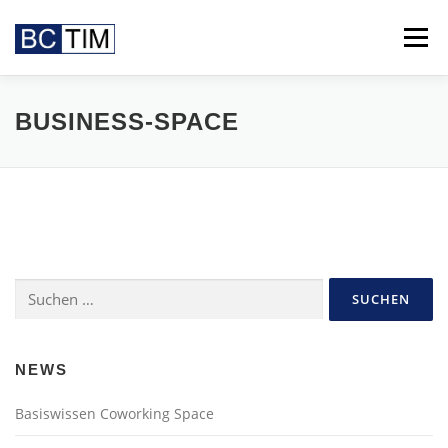
Zum
Inhalt
Menü
springen
FEATURES
VIDEO
BCTIM
LOOK UP
BUSINESS-SPACE
BOOKING
NEWS
KONTAKT
Suchen
nach:
NEWS
Basiswissen Coworking Space