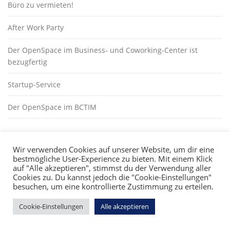
Büro zu vermieten!
After Work Party
Der OpenSpace im Business- und Coworking-Center ist
bezugfertig
Startup-Service
Der OpenSpace im BCTIM
Wir verwenden Cookies auf unserer Website, um dir eine
bestmögliche User-Experience zu bieten. Mit einem Klick
auf "Alle akzeptieren", stimmst du der Verwendung aller
Cookies zu. Du kannst jedoch die "Cookie-Einstellungen"
Copyright © 2025 BCTIM - Das Business- und Coworking-
besuchen, um eine kontrollierte Zustimmung zu erteilen.
Center in Ostfriesland
Impressum und Datenschutz
Cookie-Einstellungen
Alle akzeptieren