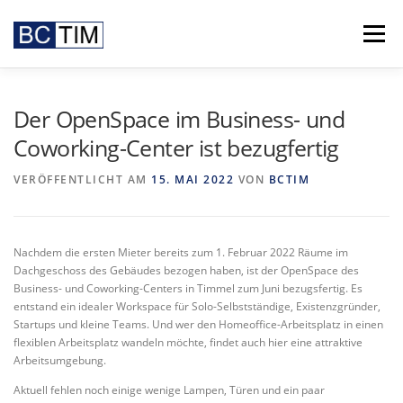
Zum
Inhalt
Menü
springen
FEATURES
VIDEO
BCTIM
LOOK UP
Der OpenSpace im Business- und
Coworking-Center ist bezugfertig
BOOKING
NEWS
KONTAKT
VERÖFFENTLICHT AM
15. MAI 2022
VON
BCTIM
Nachdem die ersten Mieter bereits zum 1. Februar 2022 Räume im
Dachgeschoss des Gebäudes bezogen haben, ist der OpenSpace des
Business- und Coworking-Centers in Timmel zum Juni bezugsfertig. Es
entstand ein idealer Workspace für Solo-Selbstständige, Existenzgründer,
Startups und kleine Teams. Und wer den Homeoffice-Arbeitsplatz in einen
flexiblen Arbeitsplatz wandeln möchte, findet auch hier eine attraktive
Arbeitsumgebung.
Aktuell fehlen noch einige wenige Lampen, Türen und ein paar